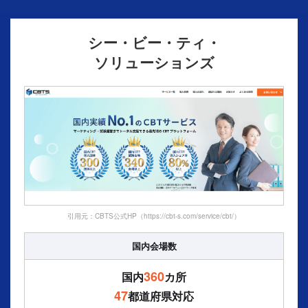
シー・ビー・ティ・
ソリューションズ
引用元：CBTS公式HP（https://cbt-s.com/service/cbt/）
国内会場数
360
国内
カ所
47
都道府県対応