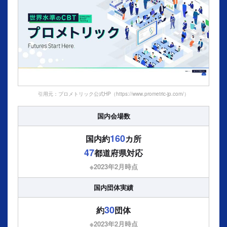
引用元：プロメトリック公式HP（https://www.prometric-jp.com/）
国内会場数
160
国内約
カ所
47
都道府県対応
※2023年2⽉時点
国内団体実績
30
約
団体
※2023年2⽉時点