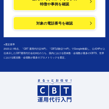
特徴や事例を確認
対象の電話番号を確認
※選定基準
2023.2.1時点、「CBT 運用代行(計8P)」「CBT試験(計14P)」でGoogle検索し、公式HPが上
位表示したCBT運用代行会社8社のうち、国内における団体数・会場数が最多のCBTS、世界
における配信数・会場数が最多のプロメトリックを選定。