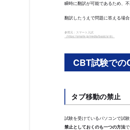
瞬時に翻訳が可能であるため、不
翻訳したうえで問題に答える場合
参照元：スマート入試
（https://smarte.jp/media/basic/a18）
CBT試験での
タブ移動の禁止
試験を受けているパソコンで試験
禁止としておくのも一つの方法
で