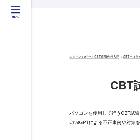
MENU
まるっとお任せ！CBT運用代行入門
»
CBTとは
CBT
パソコンを使用して行うCBT試
ChatGPTによる不正事例や対策