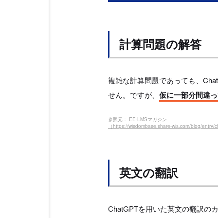
計算問題の解答
複雑な計算問題であっても、Cha
せん。ですが、
仮に一部分間違っ
参照元： EE-LMSマガジン
（https://wisdombase.share-wis.com/blog/entry/c
英文の翻訳
ChatGPTを用いた英文の翻訳