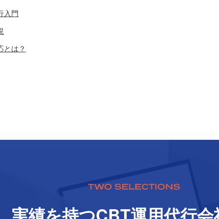
行入門
説
応とは？
実績を持つCBT運⽤代⾏会