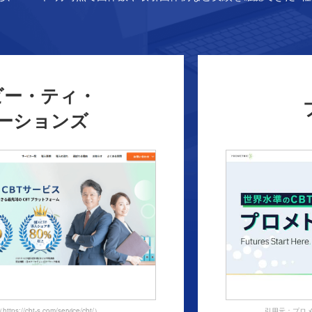
ビー・ティ・
ーションズ
://cbt-s.com/service/cbt/）
引用元：プロメトリッ