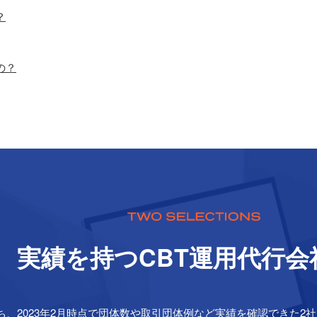
？
の？
実績を持つCBT運⽤代⾏会
ち、2023年2月時点で団体数や取引団体例など実績を確認できた