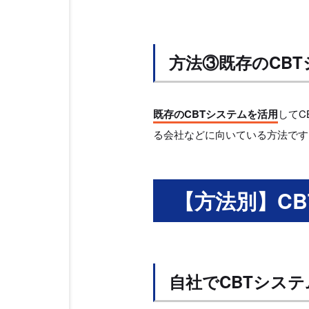
方法③既存のCB
既存のCBTシステムを活用
してC
る会社などに向いている方法です
【方法別】C
自社でCBTシス