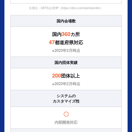
引用元：CBTS公式HP（https://cbt-s.com/service/cbt/）
国内会場数
360
国内
カ所
47
都道府県対応
※2023年2⽉時点
国内団体実績
200
団体以上
※2023年2⽉時点
システムの
カスタマイズ性
〇
内部開発対応