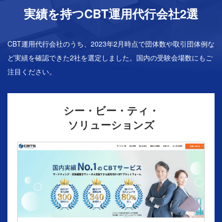
実績を持つCBT運⽤代⾏会社2選
CBT運用代行会社のうち、2023年2月時点で団体数や取引団体例な
ど実績を確認できた2社を選定しました。国内の受験会場数にもご
注目ください。
シー・ビー・ティ・
ソリューションズ