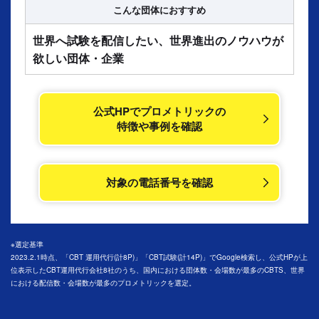
こんな団体に
おすすめ
世界へ試験を配信したい、世界進出のノウハウが
欲しい団体・企業
公式HPでプロメトリックの
特徴や事例を確認
対象の電話番号を確認
※選定基準
2023.2.1時点、「CBT 運用代行(計8P)」「CBT試験(計14P)」でGoogle検索し、公式HPが上
位表示したCBT運用代行会社8社のうち、国内における団体数・会場数が最多のCBTS、世界
における配信数・会場数が最多のプロメトリックを選定。