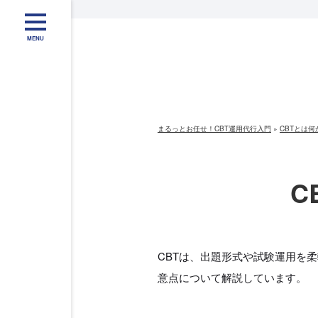
MENU
まるっとお任せ！CBT運用代行入門
»
CBTとは
C
CBTは、出題形式や試験運用を
意点について解説しています。