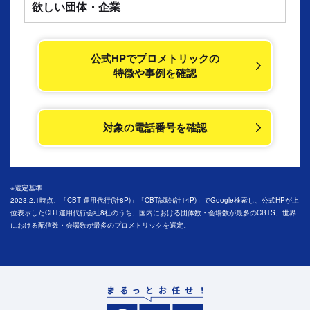
欲しい団体・企業
公式HPでプロメトリックの
特徴や事例を確認
対象の電話番号を確認
※選定基準
2023.2.1時点、「CBT 運用代行(計8P)」「CBT試験(計14P)」でGoogle検索し、公式HPが上
位表示したCBT運用代行会社8社のうち、国内における団体数・会場数が最多のCBTS、世界
における配信数・会場数が最多のプロメトリックを選定。