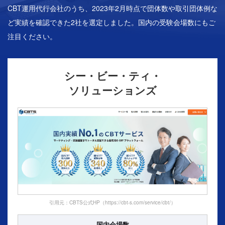
CBT運用代行会社のうち、2023年2月時点で団体数や取引団体例な
ど実績を確認できた2社を選定しました。国内の受験会場数にもご
注目ください。
シー・ビー・ティ・
ソリューションズ
引用元：CBTS公式HP（https://cbt-s.com/service/cbt/）
国内会場数