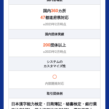
360
国内
カ所
47
都道府県対応
※2023年2⽉時点
国内団体実績
200
団体以上
※2023年2⽉時点
システムの
カスタマイズ性
〇
内部開発対応
取引団体例
日本漢字能力検定・日商簿記・秘書検定・銀行業