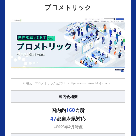
プロメトリック
引用元：プロメトリック公式HP（https://www.prometric-jp.com/）
国内会場数
160
国内約
カ所
47
都道府県対応
※2023年2⽉時点